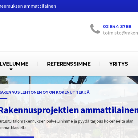
aneerauksen ammattilainen
02 844 3788
toimisto@raken
LVELUMME
REFERENSSIMME
YRITYS
RAKENNUS LEHTONEN OY ON KOKENUT TEKIJÄ
Rakennusprojektien ammattilaine
Tutustu talonrakennuksen palveluihimme ja pyydä tarjous kokeneelta alan
mmattilaiselta.