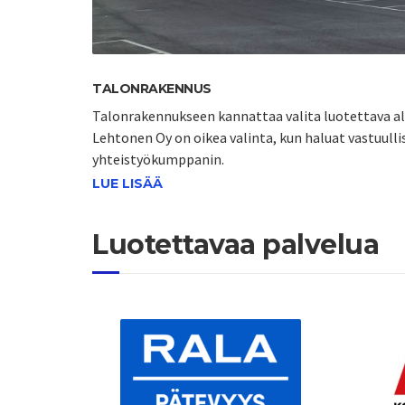
TALONRAKENNUS
Talonrakennukseen kannattaa valita luotettava a
Lehtonen Oy on oikea valinta, kun haluat vastuulli
yhteistyökumppanin.
LUE LISÄÄ
Luotettavaa palvelua