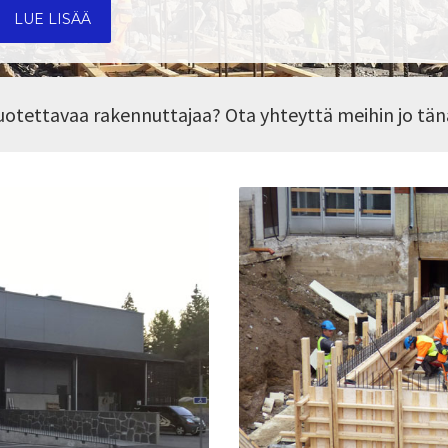
LUE LISÄÄ
 luotettavaa rakennuttajaa? Ota yhteyttä meihin jo tä