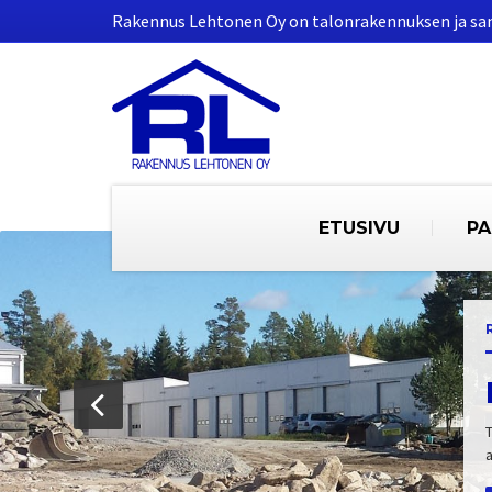
Rakennus Lehtonen Oy on talonrakennuksen ja s
ETUSIVU
PA
a