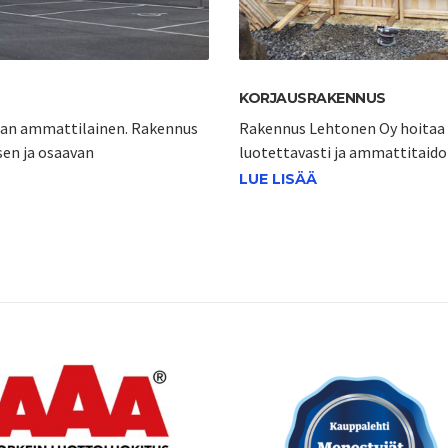
KORJAUSRAKENNUS
lan ammattilainen. Rakennus
Rakennus Lehtonen Oy hoitaa u
sen ja osaavan
luotettavasti ja ammattitaidol
LUE LISÄÄ