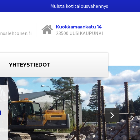
Muista kotitalousvähennys
Kuokkamaankatu 14
nuslehtonen.fi
23500 UUSIKAUPUNKI
YHTEYSTIEDOT
n