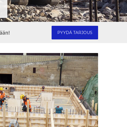
nään!
PYYDÄ TARJOUS